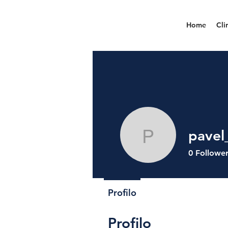
Home
Cli
pavel
pavel_sp
0
Followe
Profilo
Profilo