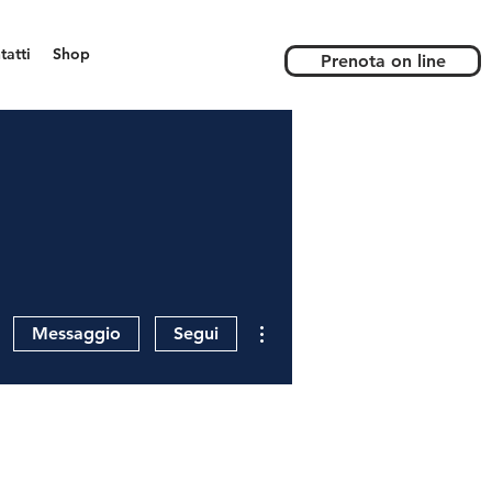
tatti
Shop
Prenota on line
Altre azioni
Messaggio
Segui