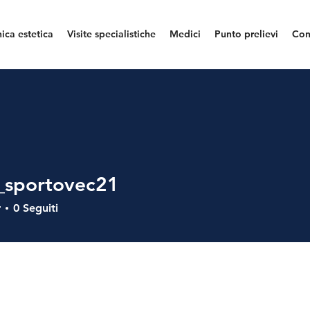
nica estetica
Visite specialistiche
Medici
Punto prelievi
Con
_sportovec21
ortovec21
r
0
Seguiti