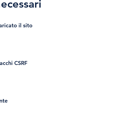
necessari
ricato il sito
tacchi CSRF
nte