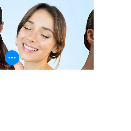
0442 411 115
349 24 74 912