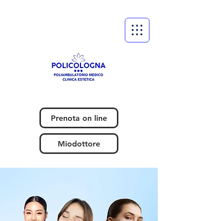
Prenota on line
Miodottore