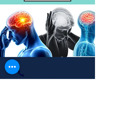
0442 411 115
349 24 74 912
info@policologna.it