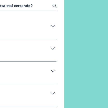
 superficie della mucosa labiale
ione, assume la tonalità
 labbra Riduce la necessità di
 autoimmuni o infiammatorie in