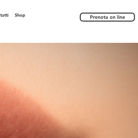
tatti
Shop
Prenota on line