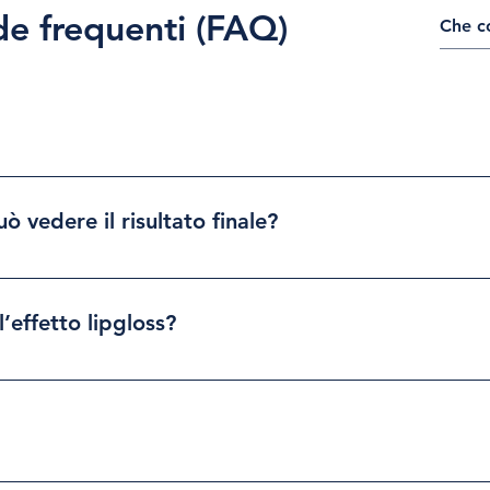
 frequenti (FAQ)
manente che consiste nell’introdurre pigmenti minerali nella
e un effetto luminoso simile a quello di un gloss naturale.
 vedere il risultato finale?
più intenso. Dopo circa 7-10 giorni, con la naturale desquamaz
le.
’effetto lipgloss?
so Corregge lievi asimmetrie Esalta il colore naturale delle
tidianamente
in caso di: Gravidanza o allattamento Herpes attivo Malattie