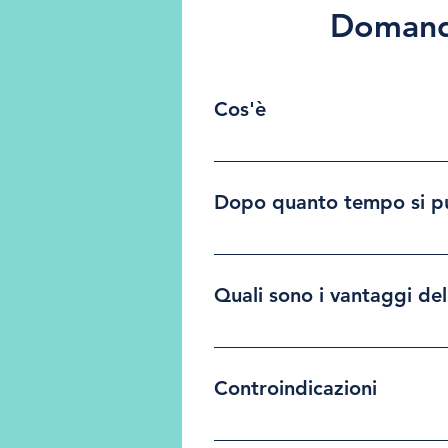
Domande
Cos'è
È una tecnica estetica semi-per
per donare colore, definizione 
Dopo quanto tempo si può
Il colore inizialmente risulta 
definitiva, più morbida e natura
Quali sono i vantaggi dell
Dona un aspetto fresco e lumino
utilizzare rossetti o gloss quo
Controindicazioni
Il trattamento non è indicato 