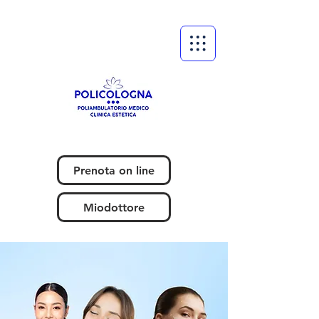
Prenota on line
Miodottore