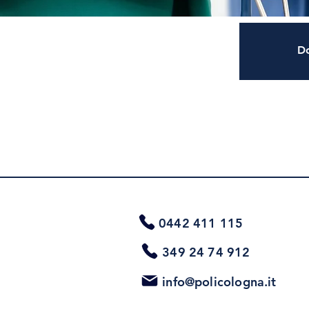
Do
0442 411 115
349 24 74 912
info@policologna.it