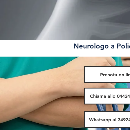
Neurologo a Poli
Prenota on li
Chiama allo 0442
Whatsapp al 3492