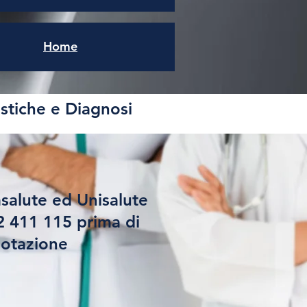
Home
stiche e Diagnosi
salute ed Unisalute
 411 115 prima di
notazione