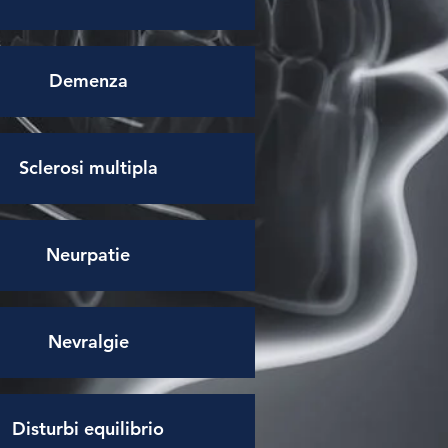
Demenza
Sclerosi multipla
Neurpatie
Nevralgie
Disturbi equilibrio