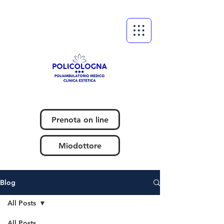
Prenota on line
Miodottore
Blog
All Posts
All Posts