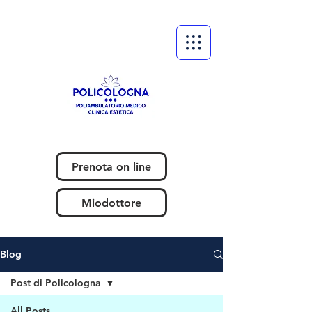
Prenota on line
Miodottore
Blog
Post di Policologna
All Posts