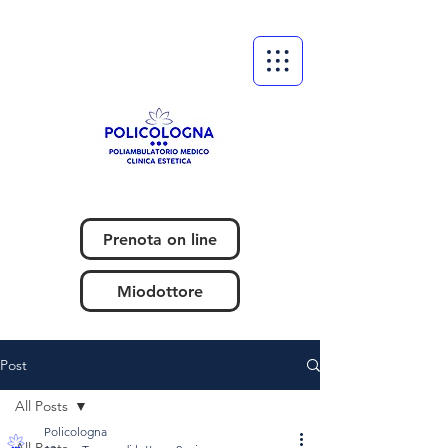
Prenota on line
Miodottore
Post
All Posts
Policologna