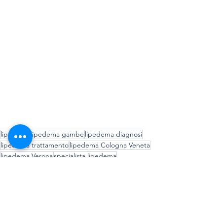
lipedema
lipedema gambe
lipedema diagnosi
lipedema trattamento
lipedema Cologna Veneta
lipedema Verona
specialista lipedema
chirurgia vascolare lipedema
endocrinologia lipedema
trattamento lipedema multidisciplinare
progetto lipedema
lipedema cura
lipedema sintomi