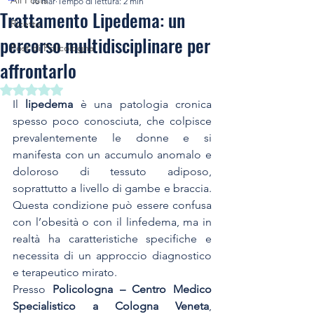
All Posts
10 mar
Tempo di lettura: 2 min
Trattamento Lipedema: un
Ricette
percorso multidisciplinare per
Post di Policologna
affrontarlo
Valutazione NaN stelle su 5.
Il 
lipedema
 è una patologia cronica 
spesso poco conosciuta, che colpisce 
prevalentemente le donne e si 
manifesta con un accumulo anomalo e 
doloroso di tessuto adiposo, 
soprattutto a livello di gambe e braccia. 
Questa condizione può essere confusa 
con l’obesità o con il linfedema, ma in 
realtà ha caratteristiche specifiche e 
necessita di un approccio diagnostico 
e terapeutico mirato.
Presso 
Policologna – Centro Medico 
Specialistico a Cologna Veneta
, 