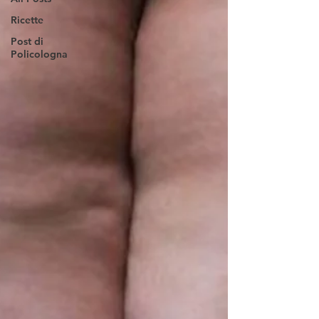
Ricette
Post di
Policologna