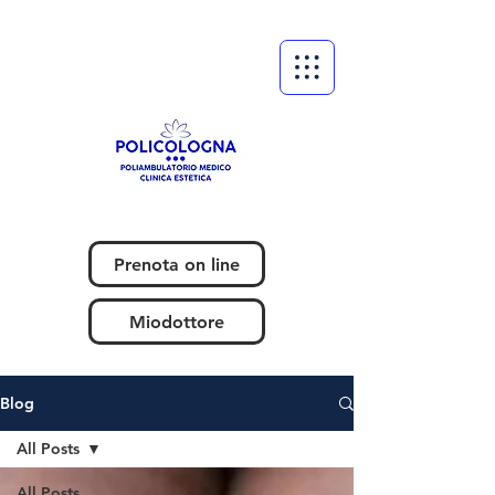
Prenota on line
Miodottore
Blog
All Posts
All Posts