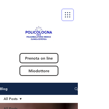
Prenota on line
Miodottore
Blog
All Posts
All Posts