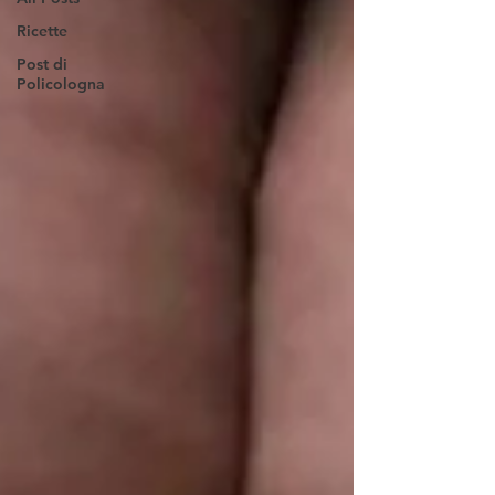
Ricette
Post di
Policologna