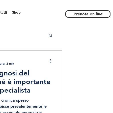
tatti
Shop
Prenota on line
ura: 2 min
agnosi del
hé è importante
specialista
lpisce prevalentemente le
un accumulo anomalo e