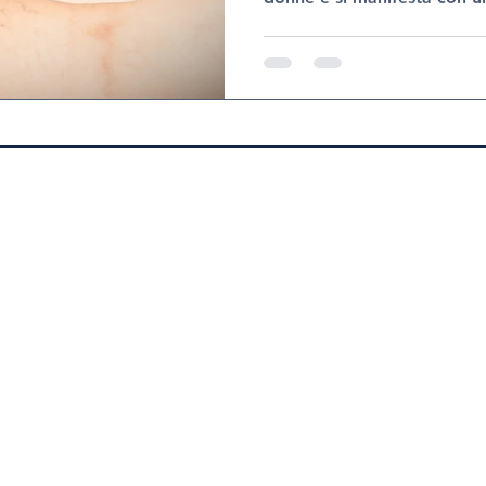
doloroso di tessuto adiposo
gambe, fianchi e talvolta b
precocemente è fondament
corretto percorso terapeuti
della vita. Presso Policolog
una visita specialistica per l
la Dott.ssa Gloria Ter