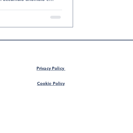
, soprattutto a carico di
raccia. Riconoscerlo
ale per impostare un
co e migliorare la qualità
na , è possibile effettuare
a diagnosi del lipedema con
Privacy Policy
Cookie Policy