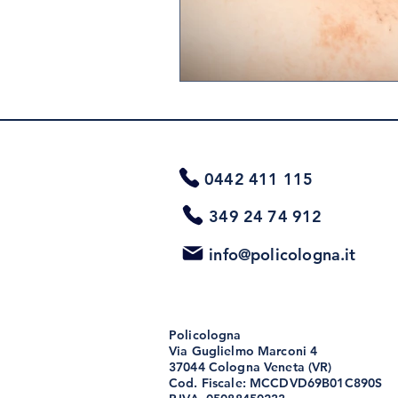
0442 411 115
349 24 74 912
info@policologna.it
Policologna
Via Guglielmo Marconi 4
37044 Cologna Veneta (VR)
Cod. Fiscale: MCCDVD69B01C890S