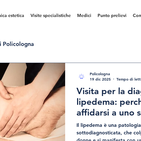
nica estetica
Visite specialistiche
Medici
Punto prelievi
Con
i Policologna
Policologna
19 dic 2025
Tempo di lett
Visita per la di
lipedema: perc
affidarsi a uno 
Il lipedema è una patologia cronica spesso
sottodiagnosticata, che co
donne e si manifesta con 