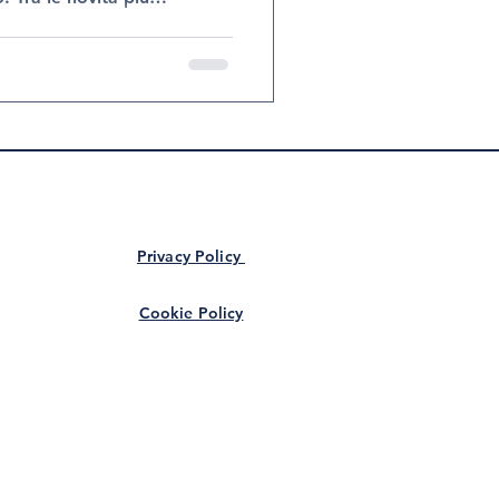
tica c’è il PRX-T33 , un
te di ultima generazione che
 comfort elevato. Ne
sandro Nube , medico
a e medicina estetica al
 di Cologna Veneta
Privacy Policy
Cookie Policy