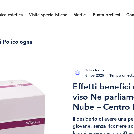
nica estetica
Visite specialistiche
Medici
Punto prelievi
Con
i Policologna
Policologna
6 nov 2025
Tempo di lettu
Effetti benefici
viso Ne parliam
Nube – Centro
Policologna, C
Il desiderio di avere una pe
(VR)
giovane, senza ricorrere a
lunghi, è sempre più diffuso