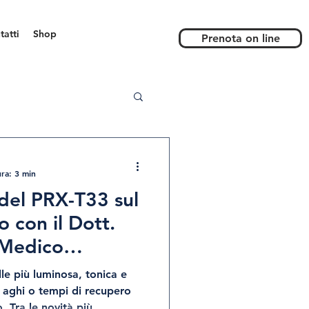
tatti
Shop
Prenota on line
ra: 3 min
 del PRX-T33 sul
o con il Dott.
 Medico
ologna Veneta
lle più luminosa, tonica e
d aghi o tempi di recupero
. Tra le novità più