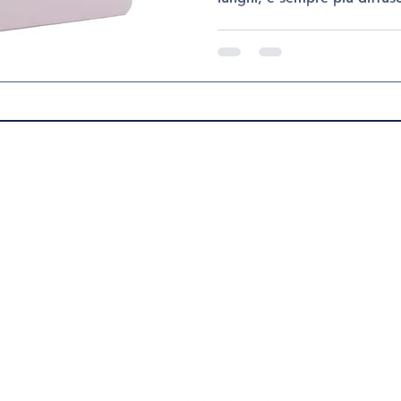
apprezzate in medicina este
trattamento biorivitalizzan
combina risultati visibili e
parliamo con il Dott. Ales
esperto in chirurgia plastic
Centro Medico Policologna
(Verona) . Cos’è il PRX