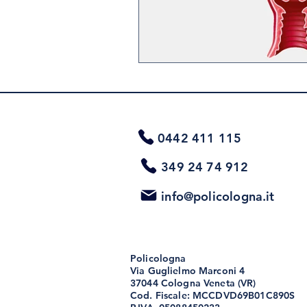
0442 411 115
349 24 74 912
info@policologna.it
Policologna
Via Guglielmo Marconi 4
37044 Cologna Veneta (VR)
Cod. Fiscale: MCCDVD69B01C890S