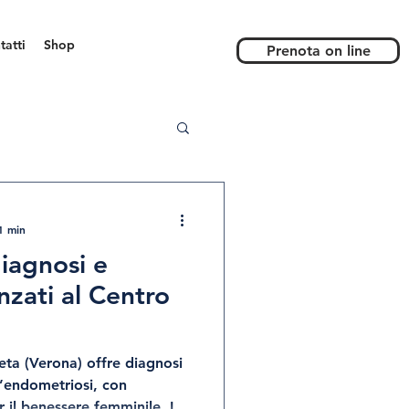
tatti
Shop
Prenota on line
1 min
iagnosi e
nzati al Centro
ta (Verona) offre diagnosi
l’endometriosi, con
r il benessere femminile. Il