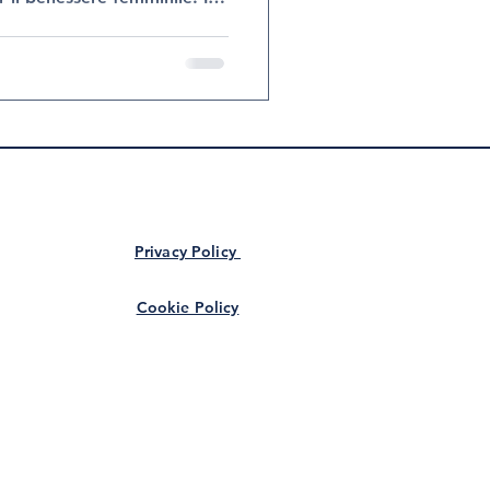
in ginecologia e ostetricia
to per la gestione del
ertilità.
Privacy Policy
Cookie Policy