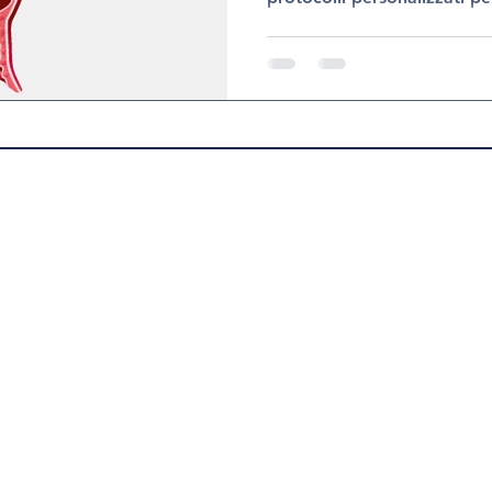
nostro centro specializzato 
garantisce supporto comple
dolore, la prevenzione e la f