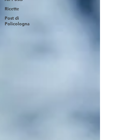
Ricette
Post di
Policologna