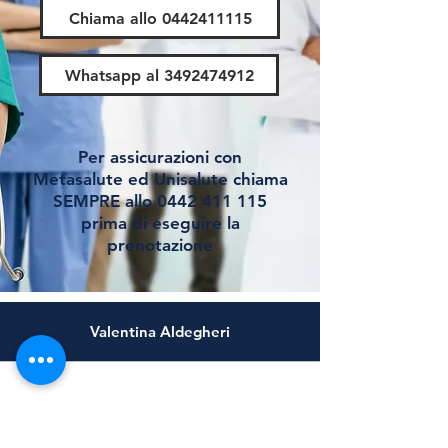
Chiama allo 0442411115
Whatsapp al 3492474912
Per assicurazioni con
Metasalute ed Unisalute chiama
SEMPRE allo
0442 411 115
prima di eseguire la
prenotazione
Valentina Aldegheri
0442 411 115