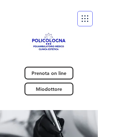
Prenota on line
Miodottore