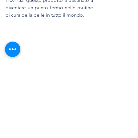
PRX-T33, questo prodotto è destinato a 
diventare un punto fermo nelle routine 
di cura della pelle in tutto il mondo.
prx t33
efficacia del prox t33
acido tricloroacetico
collagene
Post di Policologna
Mostra tutti
Post recenti