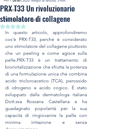
All Posts
24 set 2025
Tempo di lettura: 3 min
PRX T33 Un rivoluzionario
Ricette
stimolatore di collagene
Post di Policologna
Valutazione NaN stelle su 5.
In questo articolo, approfondiremo 
cos'è PRX-T33, perché è considerato 
uno stimolatore del collagene piuttosto 
che un peeling e come agisce sulla 
pelle.PRX-T33 è un trattamento di 
biorivitalizzazione che sfrutta la potenza 
di una formulazione unica che combina 
acido tricloroacetico (TCA), perossido 
di idrogeno e acido cogico. È stato 
sviluppato dalla dermatologa italiana 
Dott.ssa Rossana Castellana e ha 
guadagnato popolarità per la sua 
capacità di ringiovanire la pelle con 
minima irritazione e senza 