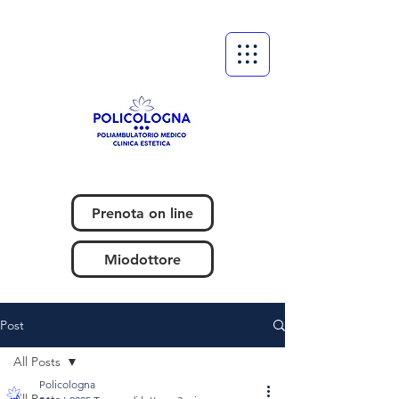
Prenota on line
Miodottore
Post
All Posts
Policologna