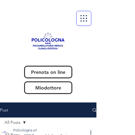
Prenota on line
Miodottore
Post
All Posts
Policologna srl