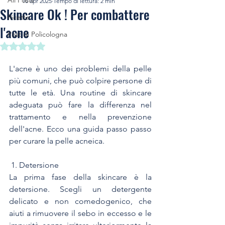
All Posts
10 apr 2025
Tempo di lettura: 2 min
Skincare Ok ! Per combattere
Ricette
l'acne
Post di Policologna
Valutazione NaN stelle su 5.
L'acne è uno dei problemi della pelle 
più comuni, che può colpire persone di 
tutte le età. Una routine di skincare 
adeguata può fare la differenza nel 
trattamento e nella prevenzione 
dell'acne. Ecco una guida passo passo 
per curare la pelle acneica.
 1. Detersione
La prima fase della skincare è la 
detersione. Scegli un detergente 
delicato e non comedogenico, che 
aiuti a rimuovere il sebo in eccesso e le 