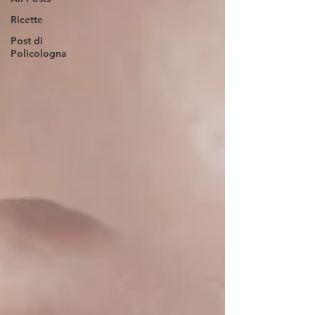
Ricette
Post di
Policologna