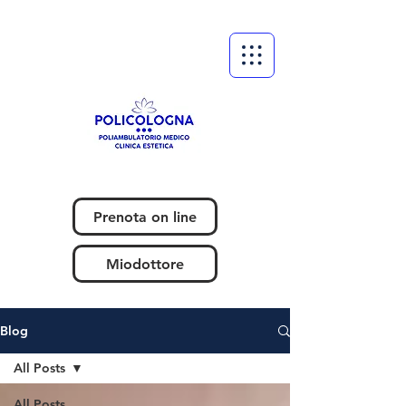
Prenota on line
Miodottore
Blog
All Posts
All Posts