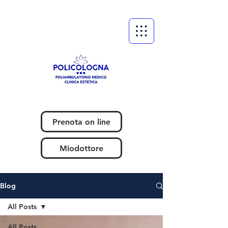
Prenota on line
Miodottore
Blog
All Posts
All Posts