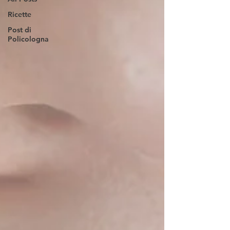
Ricette
Post di
Policologna