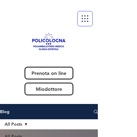
Prenota on line
Miodottore
Blog
All Posts
All Posts