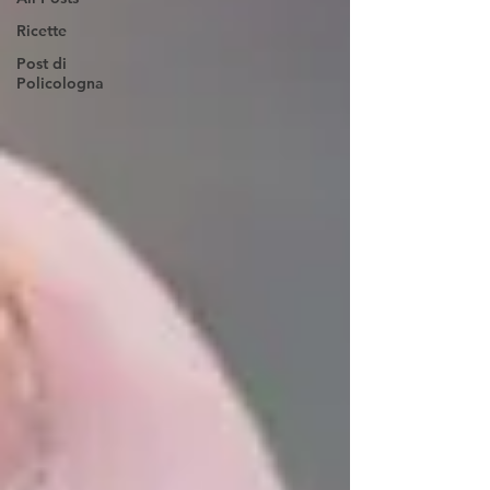
Ricette
Post di
Policologna