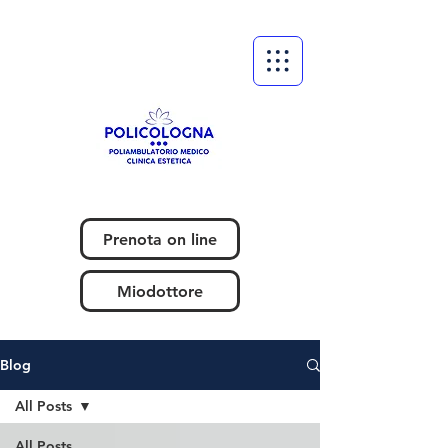
Prenota on line
Miodottore
Blog
All Posts
All Posts