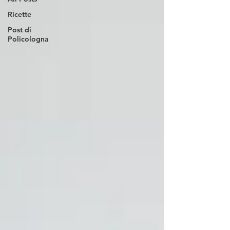
Ricette
Post di
Policologna