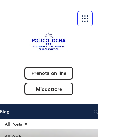
Prenota on line
Miodottore
Blog
All Posts
All Posts