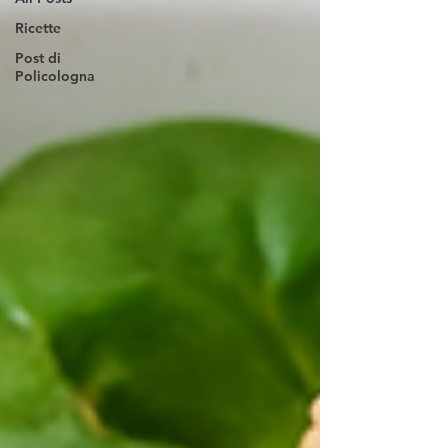
Ricette
Post di
Policologna