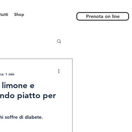
tatti
Shop
Prenota on line
ra: 1 min
l limone e
ndo piatto per
i soffre di diabete.