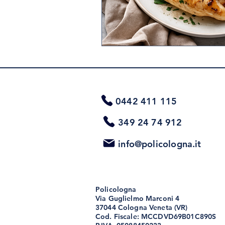
0442 411 115
349 24 74 912
info@policologna.it
Policologna
Via Guglielmo Marconi 4
37044 Cologna Veneta (VR)
Cod. Fiscale: MCCDVD69B01C890S