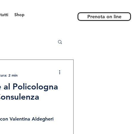
tatti
Shop
Prenota on line
tura: 2 min
 al Policologna
onsulenza
zione Estetica
 con Valentina Aldegheri
Valentina