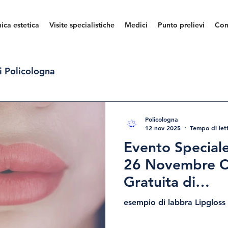
nica estetica
Visite specialistiche
Medici
Punto prelievi
Con
i Policologna
Policologna
12 nov 2025
Tempo di let
Evento Speciale
26 Novembre C
Gratuita di
Dermopigmenta
esempio di labbra Lipgloss
e Medicale con 