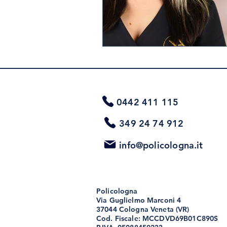
0442 411 115
349 24 74 912
info@policologna.it
Policologna
Via Guglielmo Marconi 4
37044 Cologna Veneta (VR)
Cod. Fiscale: MCCDVD69B01C890S