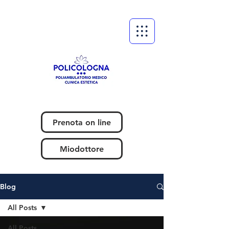
Prenota on line
Miodottore
Blog
All Posts
All Posts