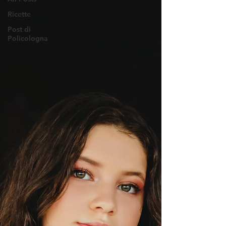
Ricette
Post di
Policologna