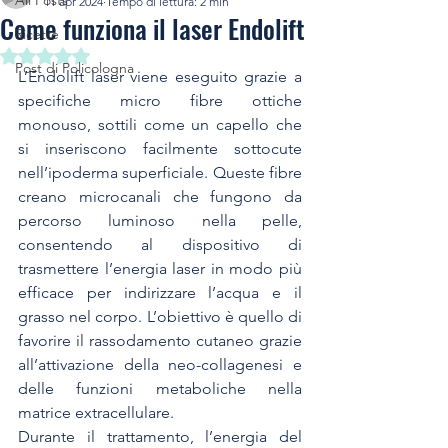
All Posts
11 apr 2024
Tempo di lettura: 2 min
Come funziona il laser Endolift
Ricette
Valutazione NaN stelle su 5.
Post di Policologna
L’Endolift laser viene eseguito grazie a 
specifiche micro fibre ottiche 
monouso, sottili come un capello che 
si inseriscono facilmente sottocute 
nell’ipoderma superficiale. Queste fibre 
creano microcanali che fungono da 
percorso luminoso nella pelle, 
consentendo al dispositivo di 
trasmettere l’energia laser in modo più 
efficace per indirizzare l’acqua e il 
grasso nel corpo. L’obiettivo è quello di 
favorire il rassodamento cutaneo grazie 
all’attivazione della neo-collagenesi e 
delle funzioni metaboliche nella 
matrice extracellulare.
Durante il trattamento, l’energia del 