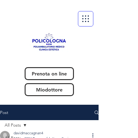
Prenota on line
Miodottore
Post
All Posts
davidmaccagnan4