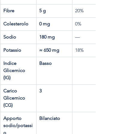
Fibre
5 g
20%
Colesterolo
0 mg
0%
Sodio
180 mg
—
Potassio
≈ 650 mg
18%
Indice 
Basso
Glicemico 
(IG)
Carico 
3
Glicemico 
(CG)
Apporto 
Bilanciato
sodio/potassi
o