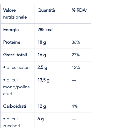
Valore 
Quantità
% RDA
*
nutrizionale
Energia
285 kcal
—
Proteine
18 g
36%
Grassi totali
16 g
23%
• di cui saturi
2,5 g
12%
• di cui 
13,5 g
—
mono/polins
aturi
Carboidrati
12 g
4%
• di cui 
6 g
—
zuccheri