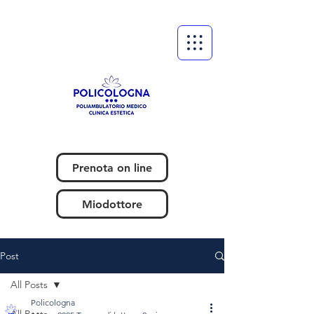
Prenota on line
Miodottore
Post
All Posts
Policologna