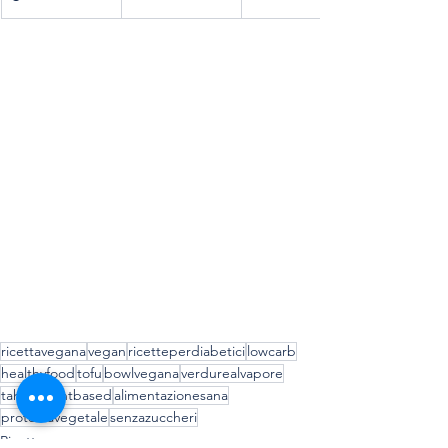
ricettavegana
vegan
ricetteperdiabetici
lowcarb
healthyfood
tofu
bowlvegana
verdurealvapore
tahina
plantbased
alimentazionesana
proteinavegetale
senzazuccheri
Ricette