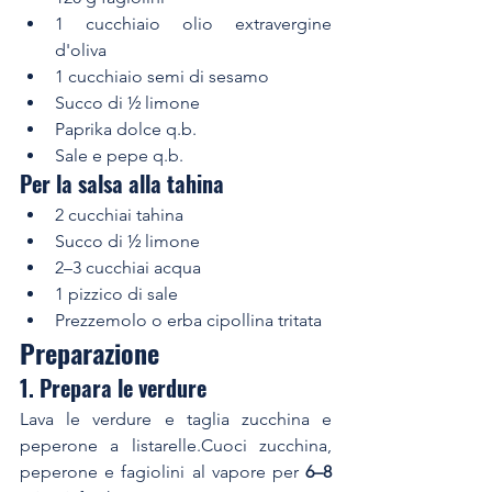
1 cucchiaio olio extravergine 
d'oliva
1 cucchiaio semi di sesamo
Succo di ½ limone
Paprika dolce q.b.
Sale e pepe q.b.
Per la salsa alla tahina
2 cucchiai tahina
Succo di ½ limone
2–3 cucchiai acqua
1 pizzico di sale
Prezzemolo o erba cipollina tritata
Preparazione
1. Prepara le verdure
Lava le verdure e taglia zucchina e 
peperone a listarelle.Cuoci zucchina, 
peperone e fagiolini al vapore per 
6–8 