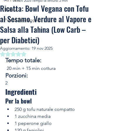
All Posts
14 nov 2025
Tempo di lettura: 2 min
Ricetta: Bowl Vegana con Tofu
Ricette
al Sesamo, Verdure al Vapore e
Post di Policologna
Salsa alla Tahina (Low Carb –
per Diabetici)
Aggiornamento:
19 nov 2025
Valutazione NaN stelle su 5.
Tempo totale:
20 min + 15 min cottura
Porzioni:
2
Ingredienti
Per la bowl
250 g tofu naturale compatto
1 zucchina media
1 peperone giallo
120 g fagiolini