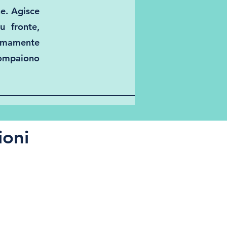
ne. Agisce
u fronte,
nimamente
 compaiono
ioni