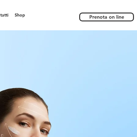
tatti
Shop
Prenota on line